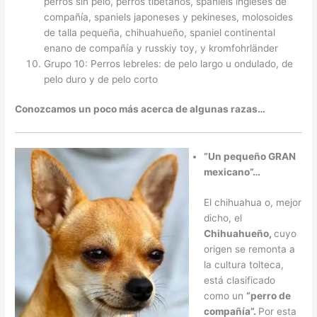
perros sin pelo, perros tibetanos, spaniels ingleses de
compañía, spaniels japoneses y pekineses, molosoides
de talla pequeña, chihuahueño, spaniel continental
enano de compañía y russkiy toy, y kromfohrländer
Grupo 10: Perros lebreles: de pelo largo u ondulado, de
pelo duro y de pelo corto
Conozcamos un poco más acerca de algunas razas…
“Un pequeño GRAN
mexicano”…
El chihuahua o, mejor
dicho, el
Chihuahueño,
cuyo
origen se remonta a
la cultura tolteca,
está clasificado
como un
“perro de
compañía”.
Por esta