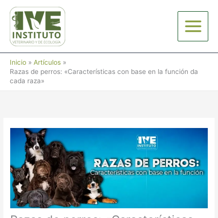
Ir
al
contenido
Inicio
Artículos
Razas de perros: «Características con base en la función da
cada raza»