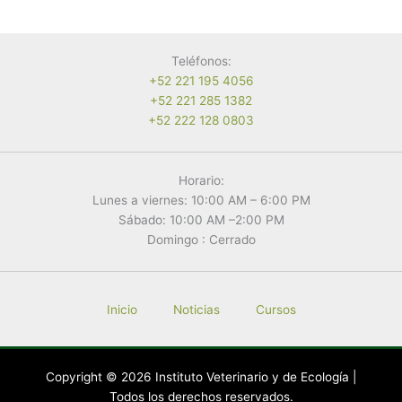
con
base
en
Teléfonos:
la
+52 221 195 4056
función
+52 221 285 1382
da
+52 222 128 0803
cada
raza»
Horario:
Lunes a viernes: 10:00 AM – 6:00 PM
Sábado: 10:00 AM –2:00 PM
Domingo : Cerrado
Inicio
Noticias
Cursos
Copyright © 2026 Instituto Veterinario y de Ecología |
Todos los derechos reservados.