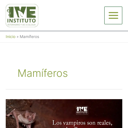
Ir
al
contenido
Inicio
Mamíferos
Mamíferos