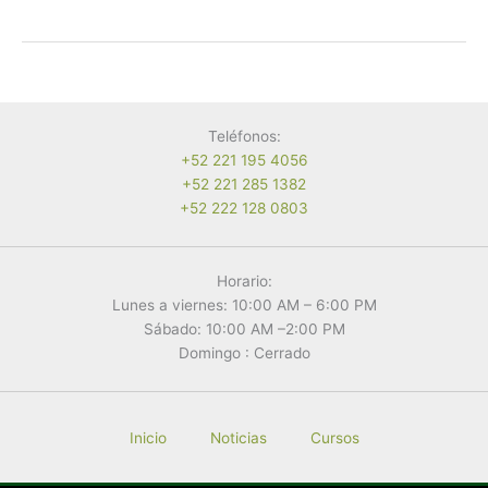
que
debes
saber
de
la
Vaquita
Teléfonos:
Marina
+52 221 195 4056
+52 221 285 1382
+52 222 128 0803
Horario:
Lunes a viernes: 10:00 AM – 6:00 PM
Sábado: 10:00 AM –2:00 PM
Domingo : Cerrado
Inicio
Noticias
Cursos