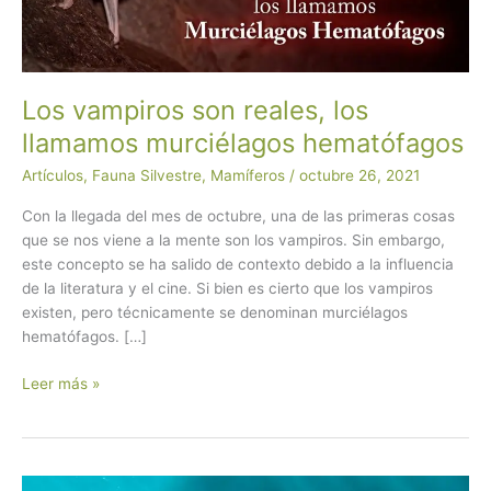
Los vampiros son reales, los
llamamos murciélagos hematófagos
Artículos
,
Fauna Silvestre
,
Mamíferos
/
octubre 26, 2021
Con la llegada del mes de octubre, una de las primeras cosas
que se nos viene a la mente son los vampiros. Sin embargo,
este concepto se ha salido de contexto debido a la influencia
de la literatura y el cine. Si bien es cierto que los vampiros
existen, pero técnicamente se denominan murciélagos
hematófagos. […]
Los
Leer más »
vampiros
son
reales,
los