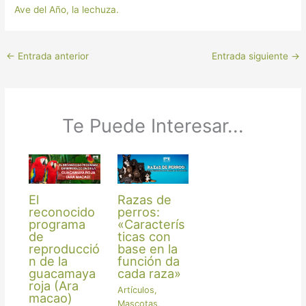
Ave del Año, la lechuza.
←
Entrada anterior
Entrada siguiente
→
Te Puede Interesar...
El
Razas de
reconocido
perros:
programa
«Caracterís
de
ticas con
reproducció
base en la
n de la
función da
guacamaya
cada raza»
roja (Ara
Artículos
,
macao)
Mascotas
,