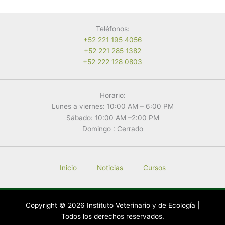
Encuentras
una
Serpiente
Teléfonos:
en
+52 221 195 4056
tu
+52 221 285 1382
Casa?
+52 222 128 0803
Horario:
Lunes a viernes: 10:00 AM – 6:00 PM
Sábado: 10:00 AM –2:00 PM
Domingo : Cerrado
Inicio
Noticias
Cursos
Copyright © 2026 Instituto Veterinario y de Ecología |
Todos los derechos reservados.