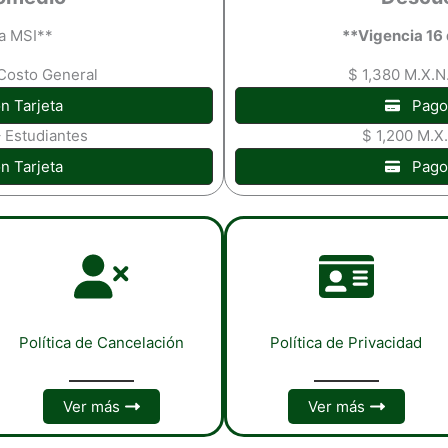
ca MSI**
**Vigencia 16
 Costo General
$ 1,380 M.X.N
n Tarjeta
Pago
– Estudiantes
$ 1,200 M.X
n Tarjeta
Pago
Política de Cancelación
Política de Privacidad
Ver más
Ver más