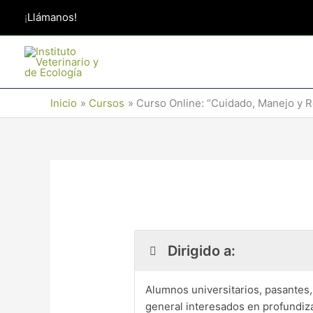
Ir
¡
Llámanos!
al
contenido
Inicio
Cursos
Curso Online: “Cuidado, Manejo y R
Dirigido a:
Alumnos universitarios, pasantes,
general interesados en profundiza