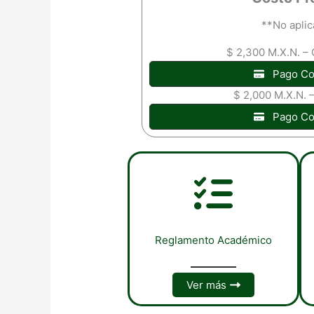
**No apli
$ 2,300 M.X.N. –
Pago Co
$ 2,000 M.X.N. 
Pago Co
Reglamento Académico
Ver más