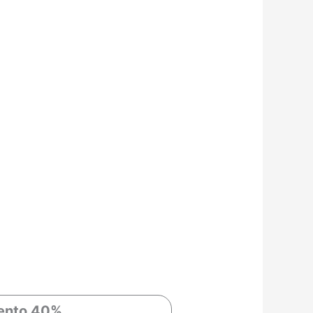
ento
40%