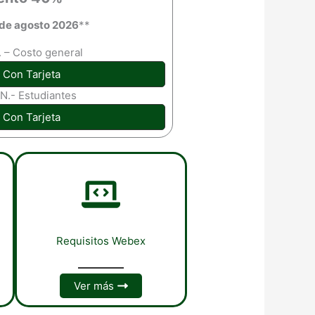
 de agosto 2026
**
. – Costo general
 Con Tarjeta
.N.- Estudiantes
 Con Tarjeta
Requisitos Webex
Ver más